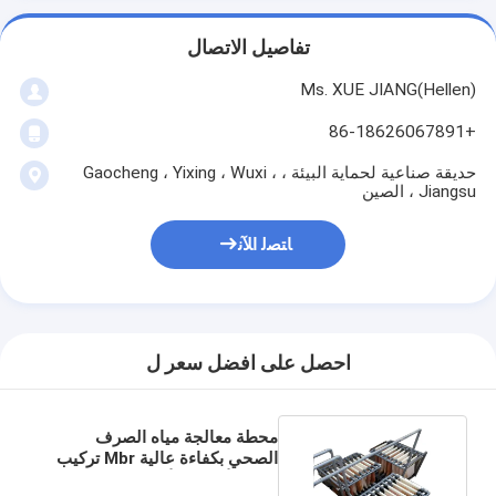
تفاصيل الاتصال
Ms. XUE JIANG(Hellen)
+86-18626067891
حديقة صناعية لحماية البيئة ، Gaocheng ، Yixing ، Wuxi ،
Jiangsu ، الصين
ﺎﺘﺼﻟ ﺍﻶﻧ
احصل على افضل سعر ل
محطة معالجة مياه الصرف
الصحي بكفاءة عالية Mbr تركيب
تحت الأرض / الأرض