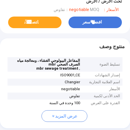
تحت الأرض / الأرض
الأسعار：negotiable
MOQ：تفاوض
افضل سعر
ﺎﺘﺼﻟ ﺍﻶﻧ
منتوج وصف
المفاعل البيولوجي الغشاء ، ومعالجة مياه
تسليط الضوء
الصرف الصحي mbr
,
mbr sewage treatment
إصدار الشهادات
ISO9001,CE
اسم العلامة التجارية
Changier
الأسعار
negotiable
الحد الأدنى لكمية
تفاوض
القدرة على العرض
100 وحدة في السنة
عرض المزيد