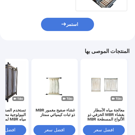
استمر
المنتجات الموصى بها
معالجة مياه الأمطار
غشاء صفيح مغمور MBR
تستخدم الصناعة
بغشاء MBR الخزفي ذو
ذو ثبات كيميائي ممتاز
البيولوجية محطة
الألواح المسطحة MBR
مياه MBR ل
الصرف الصحي
افضل سعر
افضل سعر
افضل سع