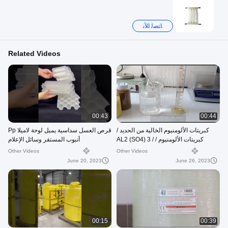
ﺎﺘﺼﻟ ﺍﻶﻧ
Related Videos
00:43
00:44
كبريتات الألومنيوم الخالية من الحديد /
قرص العسل سداسية يميل لوحة لاميلا Pp
كبريتات الألومنيوم / AL2 (SO4) 3 /
أنبوب المستقر وسائل الإعلام
10043-01-3 / تنقية المياه
Other Videos
Other Videos
June 20, 2023
June 26, 2023
00:15
00:39