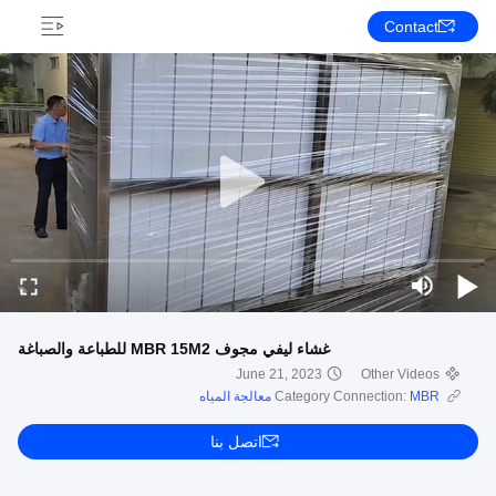
Contact
غشاء ليفي مجوف MBR 15M2 للطباعة والصباغة
June 21, 2023
Other Videos
MBR معالجة المياه
Category Connection:
اتصل بنا