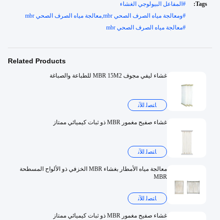
Tags:
#
المفاعل البيولوجي الغشاء
#
ومعالجة مياه الصرف الصحي mbr,معالجة مياه الصرف الصحي mbr
#
معالجة مياه الصرف الصحي mbr
Related Products
غشاء ليفي مجوف MBR 15M2 للطباعة والصباغة
ﺎﺘﺼﻟ ﺍﻶﻧ
غشاء صفيح مغمور MBR ذو ثبات كيميائي ممتاز
ﺎﺘﺼﻟ ﺍﻶﻧ
معالجة مياه الأمطار بغشاء MBR الخزفي ذو الألواح المسطحة
MBR
ﺎﺘﺼﻟ ﺍﻶﻧ
غشاء صفيح مغمور MBR ذو ثبات كيميائي ممتاز